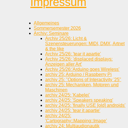
Impressum
Allgemeines
Sommersemester 2026
Archiv: Seminare
Archiv 25/26: Licht &
Szenensteuerungen: MIDI, DMX, Artnet
& the like
Archiv 25/26: 'tear it apartie'
Archiv 25/26: 'displaced displays:
Anzeigen aller Art'
Archiv 25/26:'Arduino goes Wireless'
archiv 25: Arduino / Raspberry Pi
archiv 25: "Options of Interactivity '25"
archiv 25: Mechaniken, Motoren und
Maschinen
archiv 24/25: 'Kabelei'
archiv 24/25: 'Speakers speaking'
archiv 24/25: 'finally USE [old] androids'
archiv 24/25: 'tear it apartie'
archiv 24/25:
'Cartography::Mapping::Image'
archiv 24: Multiaudionautik