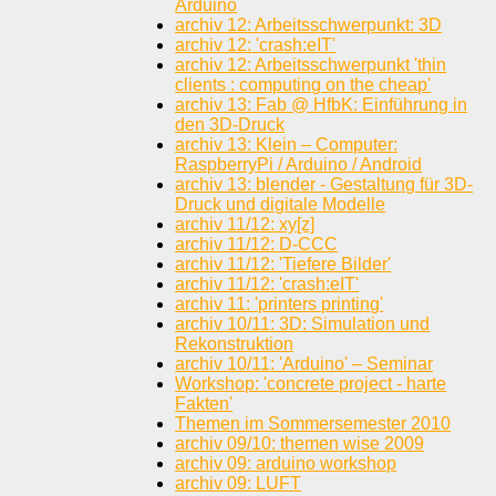
Arduino
archiv 12: Arbeitsschwerpunkt: 3D
archiv 12: 'crash:eIT'
archiv 12: Arbeitsschwerpunkt 'thin
clients : computing on the cheap'
archiv 13: Fab @ HfbK: Einführung in
den 3D-Druck
archiv 13: Klein – Computer:
RaspberryPi / Arduino / Android
archiv 13: blender - Gestaltung für 3D-
Druck und digitale Modelle
archiv 11/12: xy[z]
archiv 11/12: D-CCC
archiv 11/12: 'Tiefere Bilder'
archiv 11/12: 'crash:eIT'
archiv 11: 'printers printing'
archiv 10/11: 3D: Simulation und
Rekonstruktion
archiv 10/11: 'Arduino' – Seminar
Workshop: 'concrete project - harte
Fakten'
Themen im Sommersemester 2010
archiv 09/10: themen wise 2009
archiv 09: arduino workshop
archiv 09: LUFT