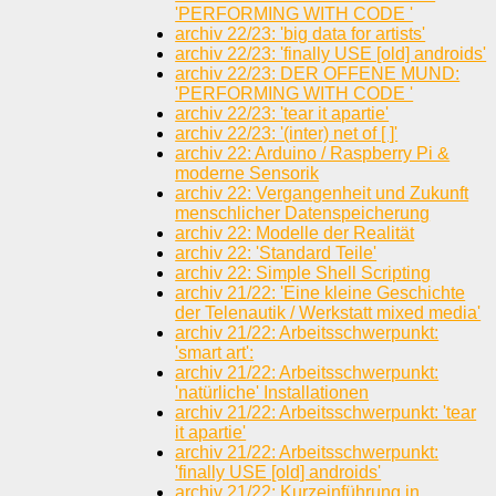
'PERFORMING WITH CODE '
archiv 22/23: 'big data for artists'
archiv 22/23: 'finally USE [old] androids'
archiv 22/23: DER OFFENE MUND:
'PERFORMING WITH CODE '
archiv 22/23: 'tear it apartie'
archiv 22/23: '(inter) net of [ ]'
archiv 22: Arduino / Raspberry Pi &
moderne Sensorik
archiv 22: Vergangenheit und Zukunft
menschlicher Datenspeicherung
archiv 22: Modelle der Realität
archiv 22: 'Standard Teile'
archiv 22: Simple Shell Scripting
archiv 21/22: 'Eine kleine Geschichte
der Telenautik / Werkstatt mixed media'
archiv 21/22: Arbeitsschwerpunkt:
'smart art':
archiv 21/22: Arbeitsschwerpunkt:
'natürliche' Installationen
archiv 21/22: Arbeitsschwerpunkt: 'tear
it apartie'
archiv 21/22: Arbeitsschwerpunkt:
'finally USE [old] androids'
archiv 21/22: Kurzeinführung in