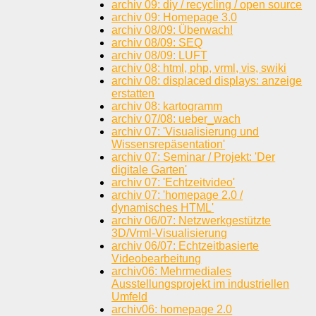
archiv 09: diy / recycling / open source
archiv 09: Homepage 3.0
archiv 08/09: Überwach!
archiv 08/09: SEQ
archiv 08/09: LUFT
archiv 08: html, php, vrml, vis, swiki
archiv 08: displaced displays: anzeige
erstatten
archiv 08: kartogramm
archiv 07/08: ueber_wach
archiv 07: 'Visualisierung und
Wissensrepäsentation'
archiv 07: Seminar / Projekt: 'Der
digitale Garten'
archiv 07: 'Echtzeitvideo'
archiv 07: 'homepage 2.0 /
dynamisches HTML'
archiv 06/07: Netzwerkgestützte
3D/Vrml-Visualisierung
archiv 06/07: Echtzeitbasierte
Videobearbeitung
archiv06: Mehrmediales
Ausstellungsprojekt im industriellen
Umfeld
archiv06: homepage 2.0