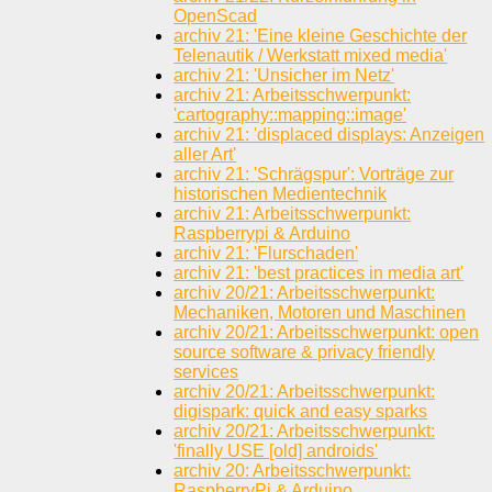
OpenScad
archiv 21: 'Eine kleine Geschichte der
Telenautik / Werkstatt mixed media'
archiv 21: 'Unsicher im Netz'
archiv 21: Arbeitsschwerpunkt:
'cartography::mapping::image'
archiv 21: 'displaced displays: Anzeigen
aller Art'
archiv 21: 'Schrägspur': Vorträge zur
historischen Medientechnik
archiv 21: Arbeitsschwerpunkt:
Raspberrypi & Arduino
archiv 21: 'Flurschaden'
archiv 21: 'best practices in media art'
archiv 20/21: Arbeitsschwerpunkt:
Mechaniken, Motoren und Maschinen
archiv 20/21: Arbeitsschwerpunkt: open
source software & privacy friendly
services
archiv 20/21: Arbeitsschwerpunkt:
digispark: quick and easy sparks
archiv 20/21: Arbeitsschwerpunkt:
'finally USE [old] androids'
archiv 20: Arbeitsschwerpunkt:
RaspberryPi & Arduino