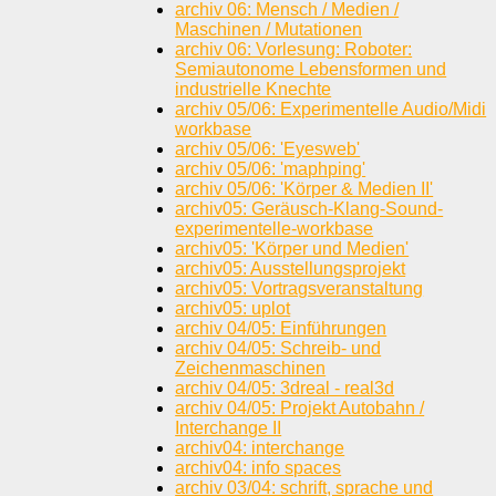
archiv 06: Mensch / Medien /
Maschinen / Mutationen
archiv 06: Vorlesung: Roboter:
Semiautonome Lebensformen und
industrielle Knechte
archiv 05/06: Experimentelle Audio/Midi
workbase
archiv 05/06: 'Eyesweb'
archiv 05/06: 'maphping'
archiv 05/06: 'Körper & Medien II'
archiv05: Geräusch-Klang-Sound-
experimentelle-workbase
archiv05: 'Körper und Medien'
archiv05: Ausstellungsprojekt
archiv05: Vortragsveranstaltung
archiv05: uplot
archiv 04/05: Einführungen
archiv 04/05: Schreib- und
Zeichenmaschinen
archiv 04/05: 3dreal - real3d
archiv 04/05: Projekt Autobahn /
Interchange II
archiv04: interchange
archiv04: info spaces
archiv 03/04: schrift, sprache und