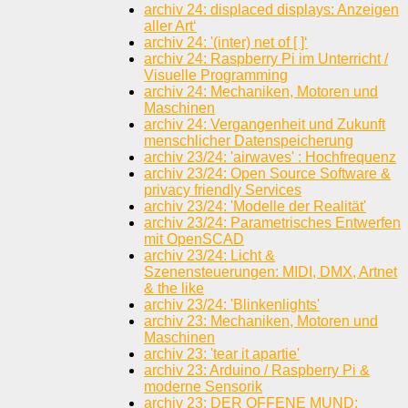
archiv 24: displaced displays: Anzeigen
aller Art‘
archiv 24: '(inter) net of [ ]‘
archiv 24: Raspberry Pi im Unterricht /
Visuelle Programming
archiv 24: Mechaniken, Motoren und
Maschinen
archiv 24: Vergangenheit und Zukunft
menschlicher Datenspeicherung
archiv 23/24: 'airwaves' : Hochfrequenz
archiv 23/24: Open Source Software &
privacy friendly Services
archiv 23/24: 'Modelle der Realität'
archiv 23/24: Parametrisches Entwerfen
mit OpenSCAD
archiv 23/24: Licht &
Szenensteuerungen: MIDI, DMX, Artnet
& the like
archiv 23/24: 'Blinkenlights'
archiv 23: Mechaniken, Motoren und
Maschinen
archiv 23: 'tear it apartie'
archiv 23: Arduino / Raspberry Pi &
moderne Sensorik
archiv 23: DER OFFENE MUND: