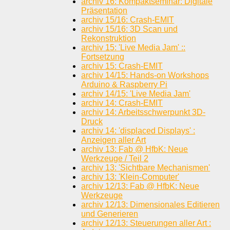
archiv 16: Kompaktseminar: Digitale
Präsentation
archiv 15/16: Crash-EMIT
archiv 15/16: 3D Scan und
Rekonstruktion
archiv 15: 'Live Media Jam' ::
Fortsetzung
archiv 15: Crash-EMIT
archiv 14/15: Hands-on Workshops
Arduino & Raspberry Pi
archiv 14/15: 'Live Media Jam'
archiv 14: Crash-EMIT
archiv 14: Arbeitsschwerpunkt 3D-
Druck
archiv 14: 'displaced Displays' :
Anzeigen aller Art
archiv 13: Fab @ HfbK: Neue
Werkzeuge / Teil 2
archiv 13: 'Sichtbare Mechanismen'
archiv 13: 'Klein-Computer'
archiv 12/13: Fab @ HfbK: Neue
Werkzeuge
archiv 12/13: Dimensionales Editieren
und Generieren
archiv 12/13: Steuerungen aller Art :