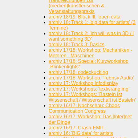
Handreichungen zur
(medien)künstlerischen &
Veranstaltungspraxis
archiv 18/19: Block III: 'open data'
archiv 18: Track 1: 'big data for artists' (3
Termine)
archiv 18: Track 2: 'Ich will was in 3D / I
want something 3D'
archiv 18: Track 3: Basics
archiv 17/18: Workshop: Mechaniken -
Motoren - Maschinen
archiv 17/18: Special: Kurzworkshop
„Blinkenlights“
archiv 17/18: code::kucking
archiv 17/18: Workshop: 'Teensy Audio'
archiv 17: Workshop Infodisplay
archiv 17: Workshops: 'textwrangling'
archiv 17: Workshops: 'Basteln ist
Wissenschaft / Wissenschaft ist Basteln'
archiv 16/17: Nachschau: Chaos
Communication Congress
archiv 16/17: Workshop: Das [Inter]net
der Dinge
archiv 16/17: Crash-EMIT
archiv 16: 'BIG data' for artists