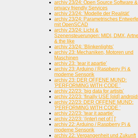
archiv 23/24: Open Source Software &
privacy friendly Services
archiv 23/24: 'Modelle der Realität'
archiv 23/24: Parametrisches Entwerf
mit OpenSCAD
archiv 23/24: Licht &
Szenensteuerungen: MIDI, DMX, Artne
& the like
archiv 23/24: 'Blinkenlights'
archiv 23: Mechaniken, Motoren und
Maschinen
archiv 23: 'tear it apartie'
archiv 23: Arduino / Raspberry Pi &
moderne Sensorik
archiv 23: DER OFFENE MUND:
'PERFORMING WITH CODE '
archiv 22/23: 'big data for artists'
archiv 22/23: 'finally USE [old] android
archiv 22/23: DER OFFENE MUND:
'PERFORMING WITH CODE '
archiv 22/23: 'tear it apartie'
archiv 22/23: '(inter) net of [ ]'
archiv 22: Arduino / Raspberry Pi &
moderne Sensorik
archiv 22: Vergangenheit und Zukunft