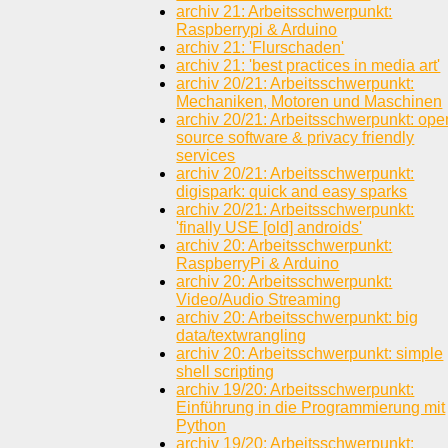
archiv 21: Arbeitsschwerpunkt:
Raspberrypi & Arduino
archiv 21: 'Flurschaden'
archiv 21: 'best practices in media art'
archiv 20/21: Arbeitsschwerpunkt:
Mechaniken, Motoren und Maschinen
archiv 20/21: Arbeitsschwerpunkt: ope
source software & privacy friendly
services
archiv 20/21: Arbeitsschwerpunkt:
digispark: quick and easy sparks
archiv 20/21: Arbeitsschwerpunkt:
'finally USE [old] androids'
archiv 20: Arbeitsschwerpunkt:
RaspberryPi & Arduino
archiv 20: Arbeitsschwerpunkt:
Video/Audio Streaming
archiv 20: Arbeitsschwerpunkt: big
data/textwrangling
archiv 20: Arbeitsschwerpunkt: simple
shell scripting
archiv 19/20: Arbeitsschwerpunkt:
Einführung in die Programmierung mit
Python
archiv 19/20: Arbeitsschwerpunkt: