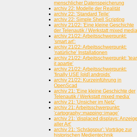
menschlicher Datenspeicherung
archiv 22: Modelle der Realität
archiv 22: 'Standard Teile'
archiv 22: Simple Shell Scripting
archiv 21/22: 'Eine kleine Geschichte
der Telenautik / Werkstatt mixed media
archiv 21/22: Arbeitsschwerpunkt:
'smart art':
archiv 21/22: Arbeitsschwerpunkt:
'natürliche' Installationen
archiv 21/22: Arbeitsschwerpunkt: 'tea
it apartie'
archiv 21/22: Arbeitsschwerpunkt:
'finally USE [old] androids'
archiv 21/22: Kurzeinführung in
OpenScad
archiv 21: 'Eine kleine Geschichte der
Telenautik / Werkstatt mixed media'
archiv 21: 'Unsicher im Netz'
archiv 21: Arbeitsschwerpunkt:
'cartography::mapping::image'
archiv 21: 'displaced displays: Anzeig
aller Art'
archiv 21: 'Schrägspur': Vorträge zur
historischen Medientechnik