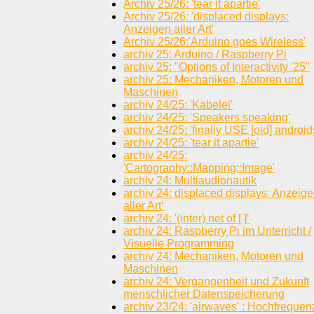
Archiv 25/26: 'tear it apartie'
Archiv 25/26: 'displaced displays:
Anzeigen aller Art'
Archiv 25/26:'Arduino goes Wireless'
archiv 25: Arduino / Raspberry Pi
archiv 25: "Options of Interactivity '25"
archiv 25: Mechaniken, Motoren und
Maschinen
archiv 24/25: 'Kabelei'
archiv 24/25: 'Speakers speaking'
archiv 24/25: 'finally USE [old] android
archiv 24/25: 'tear it apartie'
archiv 24/25:
'Cartography::Mapping::Image'
archiv 24: Multiaudionautik
archiv 24: displaced displays: Anzeig
aller Art‘
archiv 24: '(inter) net of [ ]‘
archiv 24: Raspberry Pi im Unterricht /
Visuelle Programming
archiv 24: Mechaniken, Motoren und
Maschinen
archiv 24: Vergangenheit und Zukunft
menschlicher Datenspeicherung
archiv 23/24: 'airwaves' : Hochfrequen