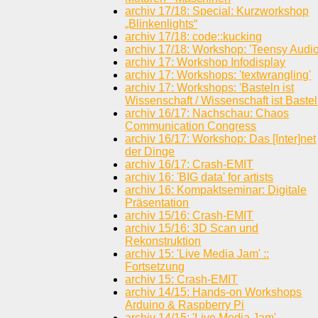
archiv 17/18: Special: Kurzworkshop
„Blinkenlights“
archiv 17/18: code::kucking
archiv 17/18: Workshop: 'Teensy Audio
archiv 17: Workshop Infodisplay
archiv 17: Workshops: 'textwrangling'
archiv 17: Workshops: 'Basteln ist
Wissenschaft / Wissenschaft ist Bastel
archiv 16/17: Nachschau: Chaos
Communication Congress
archiv 16/17: Workshop: Das [Inter]net
der Dinge
archiv 16/17: Crash-EMIT
archiv 16: 'BIG data' for artists
archiv 16: Kompaktseminar: Digitale
Präsentation
archiv 15/16: Crash-EMIT
archiv 15/16: 3D Scan und
Rekonstruktion
archiv 15: 'Live Media Jam' ::
Fortsetzung
archiv 15: Crash-EMIT
archiv 14/15: Hands-on Workshops
Arduino & Raspberry Pi
archiv 14/15: 'Live Media Jam'