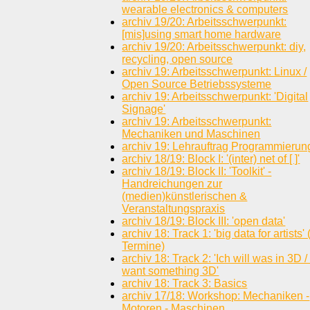
wearable electronics & computers
archiv 19/20: Arbeitsschwerpunkt:
[mis]using smart home hardware
archiv 19/20: Arbeitsschwerpunkt: diy,
recycling, open source
archiv 19: Arbeitsschwerpunkt: Linux /
Open Source Betriebssysteme
archiv 19: Arbeitsschwerpunkt: 'Digital
Signage'
archiv 19: Arbeitsschwerpunkt:
Mechaniken und Maschinen
archiv 19: Lehrauftrag Programmierun
archiv 18/19: Block I: '(inter) net of [ ]'
archiv 18/19: Block II: 'Toolkit' -
Handreichungen zur
(medien)künstlerischen &
Veranstaltungspraxis
archiv 18/19: Block III: 'open data'
archiv 18: Track 1: 'big data for artists' 
Termine)
archiv 18: Track 2: 'Ich will was in 3D / 
want something 3D'
archiv 18: Track 3: Basics
archiv 17/18: Workshop: Mechaniken -
Motoren - Maschinen