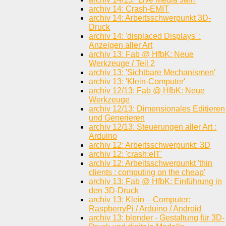
archiv 14: Crash-EMIT
archiv 14: Arbeitsschwerpunkt 3D-
Druck
archiv 14: 'displaced Displays' :
Anzeigen aller Art
archiv 13: Fab @ HfbK: Neue
Werkzeuge / Teil 2
archiv 13: 'Sichtbare Mechanismen'
archiv 13: 'Klein-Computer'
archiv 12/13: Fab @ HfbK: Neue
Werkzeuge
archiv 12/13: Dimensionales Editieren
und Generieren
archiv 12/13: Steuerungen aller Art :
Arduino
archiv 12: Arbeitsschwerpunkt: 3D
archiv 12: 'crash:eIT'
archiv 12: Arbeitsschwerpunkt 'thin
clients : computing on the cheap'
archiv 13: Fab @ HfbK: Einführung in
den 3D-Druck
archiv 13: Klein – Computer:
RaspberryPi / Arduino / Android
archiv 13: blender - Gestaltung für 3D-