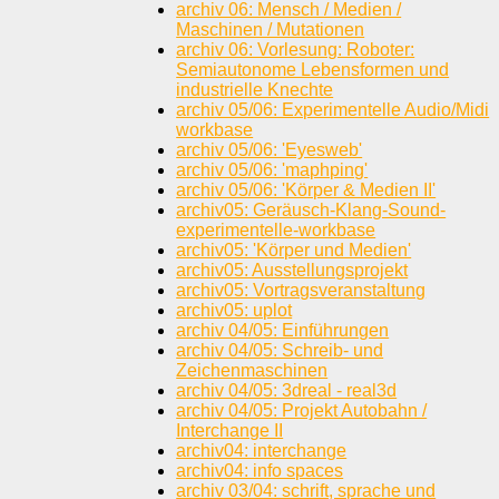
archiv 06: Mensch / Medien /
Maschinen / Mutationen
archiv 06: Vorlesung: Roboter:
Semiautonome Lebensformen und
industrielle Knechte
archiv 05/06: Experimentelle Audio/Midi
workbase
archiv 05/06: 'Eyesweb'
archiv 05/06: 'maphping'
archiv 05/06: 'Körper & Medien II'
archiv05: Geräusch-Klang-Sound-
experimentelle-workbase
archiv05: 'Körper und Medien'
archiv05: Ausstellungsprojekt
archiv05: Vortragsveranstaltung
archiv05: uplot
archiv 04/05: Einführungen
archiv 04/05: Schreib- und
Zeichenmaschinen
archiv 04/05: 3dreal - real3d
archiv 04/05: Projekt Autobahn /
Interchange II
archiv04: interchange
archiv04: info spaces
archiv 03/04: schrift, sprache und