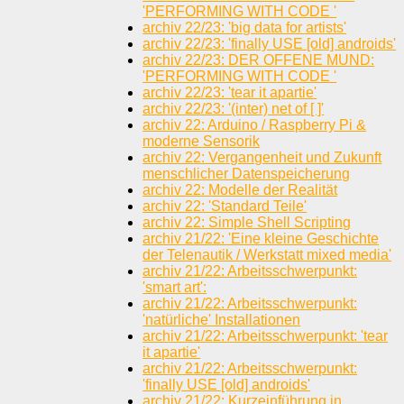
'PERFORMING WITH CODE '
archiv 22/23: 'big data for artists'
archiv 22/23: 'finally USE [old] androids'
archiv 22/23: DER OFFENE MUND:
'PERFORMING WITH CODE '
archiv 22/23: 'tear it apartie'
archiv 22/23: '(inter) net of [ ]'
archiv 22: Arduino / Raspberry Pi &
moderne Sensorik
archiv 22: Vergangenheit und Zukunft
menschlicher Datenspeicherung
archiv 22: Modelle der Realität
archiv 22: 'Standard Teile'
archiv 22: Simple Shell Scripting
archiv 21/22: 'Eine kleine Geschichte
der Telenautik / Werkstatt mixed media'
archiv 21/22: Arbeitsschwerpunkt:
'smart art':
archiv 21/22: Arbeitsschwerpunkt:
'natürliche' Installationen
archiv 21/22: Arbeitsschwerpunkt: 'tear
it apartie'
archiv 21/22: Arbeitsschwerpunkt:
'finally USE [old] androids'
archiv 21/22: Kurzeinführung in