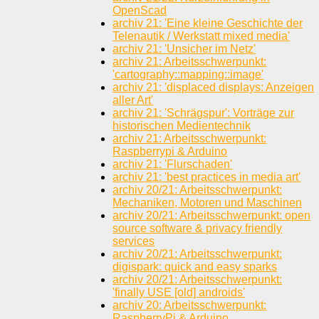
OpenScad
archiv 21: 'Eine kleine Geschichte der
Telenautik / Werkstatt mixed media'
archiv 21: 'Unsicher im Netz'
archiv 21: Arbeitsschwerpunkt:
'cartography::mapping::image'
archiv 21: 'displaced displays: Anzeigen
aller Art'
archiv 21: 'Schrägspur': Vorträge zur
historischen Medientechnik
archiv 21: Arbeitsschwerpunkt:
Raspberrypi & Arduino
archiv 21: 'Flurschaden'
archiv 21: 'best practices in media art'
archiv 20/21: Arbeitsschwerpunkt:
Mechaniken, Motoren und Maschinen
archiv 20/21: Arbeitsschwerpunkt: open
source software & privacy friendly
services
archiv 20/21: Arbeitsschwerpunkt:
digispark: quick and easy sparks
archiv 20/21: Arbeitsschwerpunkt:
'finally USE [old] androids'
archiv 20: Arbeitsschwerpunkt:
RaspberryPi & Arduino