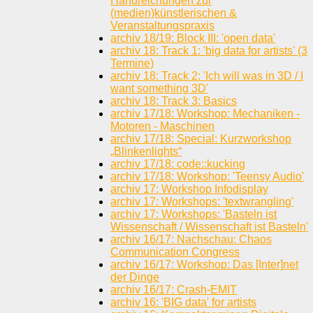
Handreichungen zur
(medien)künstlerischen &
Veranstaltungspraxis
archiv 18/19: Block III: 'open data'
archiv 18: Track 1: 'big data for artists' (3
Termine)
archiv 18: Track 2: 'Ich will was in 3D / I
want something 3D'
archiv 18: Track 3: Basics
archiv 17/18: Workshop: Mechaniken -
Motoren - Maschinen
archiv 17/18: Special: Kurzworkshop
„Blinkenlights“
archiv 17/18: code::kucking
archiv 17/18: Workshop: 'Teensy Audio'
archiv 17: Workshop Infodisplay
archiv 17: Workshops: 'textwrangling'
archiv 17: Workshops: 'Basteln ist
Wissenschaft / Wissenschaft ist Basteln'
archiv 16/17: Nachschau: Chaos
Communication Congress
archiv 16/17: Workshop: Das [Inter]net
der Dinge
archiv 16/17: Crash-EMIT
archiv 16: 'BIG data' for artists