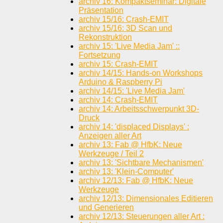
archiv 16: Kompaktseminar: Digitale
Präsentation
archiv 15/16: Crash-EMIT
archiv 15/16: 3D Scan und
Rekonstruktion
archiv 15: 'Live Media Jam' ::
Fortsetzung
archiv 15: Crash-EMIT
archiv 14/15: Hands-on Workshops
Arduino & Raspberry Pi
archiv 14/15: 'Live Media Jam'
archiv 14: Crash-EMIT
archiv 14: Arbeitsschwerpunkt 3D-
Druck
archiv 14: 'displaced Displays' :
Anzeigen aller Art
archiv 13: Fab @ HfbK: Neue
Werkzeuge / Teil 2
archiv 13: 'Sichtbare Mechanismen'
archiv 13: 'Klein-Computer'
archiv 12/13: Fab @ HfbK: Neue
Werkzeuge
archiv 12/13: Dimensionales Editieren
und Generieren
archiv 12/13: Steuerungen aller Art :