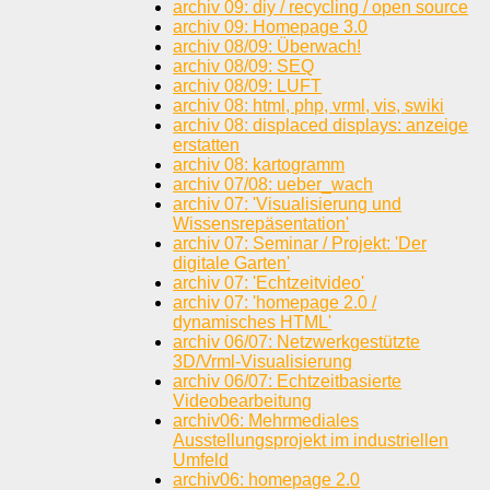
archiv 09: diy / recycling / open source
archiv 09: Homepage 3.0
archiv 08/09: Überwach!
archiv 08/09: SEQ
archiv 08/09: LUFT
archiv 08: html, php, vrml, vis, swiki
archiv 08: displaced displays: anzeige
erstatten
archiv 08: kartogramm
archiv 07/08: ueber_wach
archiv 07: 'Visualisierung und
Wissensrepäsentation'
archiv 07: Seminar / Projekt: 'Der
digitale Garten'
archiv 07: 'Echtzeitvideo'
archiv 07: 'homepage 2.0 /
dynamisches HTML'
archiv 06/07: Netzwerkgestützte
3D/Vrml-Visualisierung
archiv 06/07: Echtzeitbasierte
Videobearbeitung
archiv06: Mehrmediales
Ausstellungsprojekt im industriellen
Umfeld
archiv06: homepage 2.0