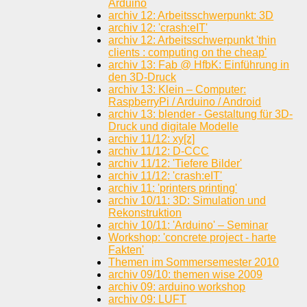
Arduino
archiv 12: Arbeitsschwerpunkt: 3D
archiv 12: 'crash:eIT'
archiv 12: Arbeitsschwerpunkt 'thin
clients : computing on the cheap'
archiv 13: Fab @ HfbK: Einführung in
den 3D-Druck
archiv 13: Klein – Computer:
RaspberryPi / Arduino / Android
archiv 13: blender - Gestaltung für 3D-
Druck und digitale Modelle
archiv 11/12: xy[z]
archiv 11/12: D-CCC
archiv 11/12: 'Tiefere Bilder'
archiv 11/12: 'crash:eIT'
archiv 11: 'printers printing'
archiv 10/11: 3D: Simulation und
Rekonstruktion
archiv 10/11: 'Arduino' – Seminar
Workshop: 'concrete project - harte
Fakten'
Themen im Sommersemester 2010
archiv 09/10: themen wise 2009
archiv 09: arduino workshop
archiv 09: LUFT