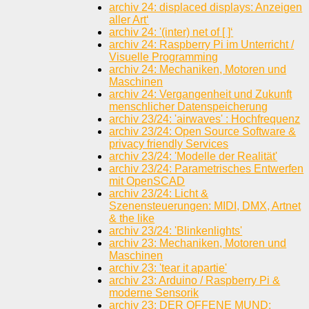
archiv 24: displaced displays: Anzeigen
aller Art‘
archiv 24: '(inter) net of [ ]‘
archiv 24: Raspberry Pi im Unterricht /
Visuelle Programming
archiv 24: Mechaniken, Motoren und
Maschinen
archiv 24: Vergangenheit und Zukunft
menschlicher Datenspeicherung
archiv 23/24: 'airwaves' : Hochfrequenz
archiv 23/24: Open Source Software &
privacy friendly Services
archiv 23/24: 'Modelle der Realität'
archiv 23/24: Parametrisches Entwerfen
mit OpenSCAD
archiv 23/24: Licht &
Szenensteuerungen: MIDI, DMX, Artnet
& the like
archiv 23/24: 'Blinkenlights'
archiv 23: Mechaniken, Motoren und
Maschinen
archiv 23: 'tear it apartie'
archiv 23: Arduino / Raspberry Pi &
moderne Sensorik
archiv 23: DER OFFENE MUND: