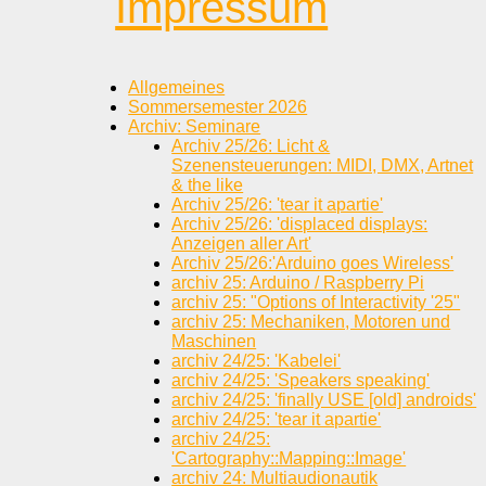
Impressum
Allgemeines
Sommersemester 2026
Archiv: Seminare
Archiv 25/26: Licht &
Szenensteuerungen: MIDI, DMX, Artnet
& the like
Archiv 25/26: 'tear it apartie'
Archiv 25/26: 'displaced displays:
Anzeigen aller Art'
Archiv 25/26:'Arduino goes Wireless'
archiv 25: Arduino / Raspberry Pi
archiv 25: "Options of Interactivity '25"
archiv 25: Mechaniken, Motoren und
Maschinen
archiv 24/25: 'Kabelei'
archiv 24/25: 'Speakers speaking'
archiv 24/25: 'finally USE [old] androids'
archiv 24/25: 'tear it apartie'
archiv 24/25:
'Cartography::Mapping::Image'
archiv 24: Multiaudionautik