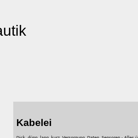
autik
Kabelei
Dick, dünn, lang, kurz, Versorgung, Daten, Sensoren - Alles