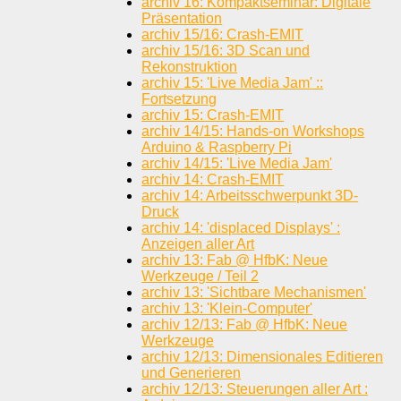
archiv 16: Kompaktseminar: Digitale
Präsentation
archiv 15/16: Crash-EMIT
archiv 15/16: 3D Scan und
Rekonstruktion
archiv 15: 'Live Media Jam' ::
Fortsetzung
archiv 15: Crash-EMIT
archiv 14/15: Hands-on Workshops
Arduino & Raspberry Pi
archiv 14/15: 'Live Media Jam'
archiv 14: Crash-EMIT
archiv 14: Arbeitsschwerpunkt 3D-
Druck
archiv 14: 'displaced Displays' :
Anzeigen aller Art
archiv 13: Fab @ HfbK: Neue
Werkzeuge / Teil 2
archiv 13: 'Sichtbare Mechanismen'
archiv 13: 'Klein-Computer'
archiv 12/13: Fab @ HfbK: Neue
Werkzeuge
archiv 12/13: Dimensionales Editieren
und Generieren
archiv 12/13: Steuerungen aller Art :