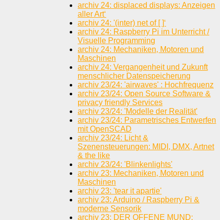
archiv 24: displaced displays: Anzeigen
aller Art‘
archiv 24: '(inter) net of [ ]‘
archiv 24: Raspberry Pi im Unterricht /
Visuelle Programming
archiv 24: Mechaniken, Motoren und
Maschinen
archiv 24: Vergangenheit und Zukunft
menschlicher Datenspeicherung
archiv 23/24: 'airwaves' : Hochfrequenz
archiv 23/24: Open Source Software &
privacy friendly Services
archiv 23/24: 'Modelle der Realität'
archiv 23/24: Parametrisches Entwerfen
mit OpenSCAD
archiv 23/24: Licht &
Szenensteuerungen: MIDI, DMX, Artnet
& the like
archiv 23/24: 'Blinkenlights'
archiv 23: Mechaniken, Motoren und
Maschinen
archiv 23: 'tear it apartie'
archiv 23: Arduino / Raspberry Pi &
moderne Sensorik
archiv 23: DER OFFENE MUND: