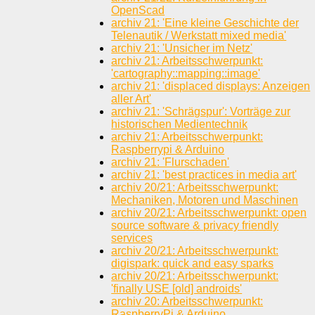
OpenScad
archiv 21: 'Eine kleine Geschichte der
Telenautik / Werkstatt mixed media'
archiv 21: 'Unsicher im Netz'
archiv 21: Arbeitsschwerpunkt:
'cartography::mapping::image'
archiv 21: 'displaced displays: Anzeigen
aller Art'
archiv 21: 'Schrägspur': Vorträge zur
historischen Medientechnik
archiv 21: Arbeitsschwerpunkt:
Raspberrypi & Arduino
archiv 21: 'Flurschaden'
archiv 21: 'best practices in media art'
archiv 20/21: Arbeitsschwerpunkt:
Mechaniken, Motoren und Maschinen
archiv 20/21: Arbeitsschwerpunkt: open
source software & privacy friendly
services
archiv 20/21: Arbeitsschwerpunkt:
digispark: quick and easy sparks
archiv 20/21: Arbeitsschwerpunkt:
'finally USE [old] androids'
archiv 20: Arbeitsschwerpunkt:
RaspberryPi & Arduino