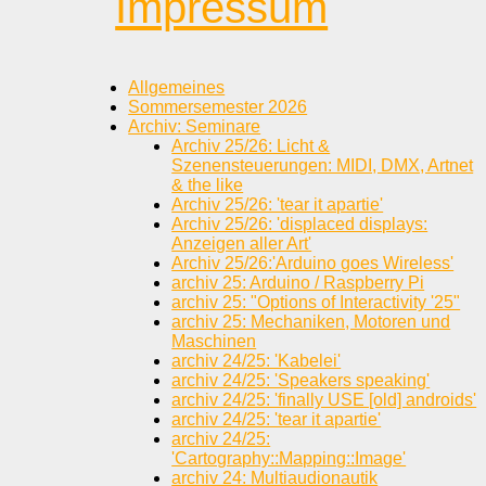
Impressum
Allgemeines
Sommersemester 2026
Archiv: Seminare
Archiv 25/26: Licht &
Szenensteuerungen: MIDI, DMX, Artnet
& the like
Archiv 25/26: 'tear it apartie'
Archiv 25/26: 'displaced displays:
Anzeigen aller Art'
Archiv 25/26:'Arduino goes Wireless'
archiv 25: Arduino / Raspberry Pi
archiv 25: "Options of Interactivity '25"
archiv 25: Mechaniken, Motoren und
Maschinen
archiv 24/25: 'Kabelei'
archiv 24/25: 'Speakers speaking'
archiv 24/25: 'finally USE [old] androids'
archiv 24/25: 'tear it apartie'
archiv 24/25:
'Cartography::Mapping::Image'
archiv 24: Multiaudionautik