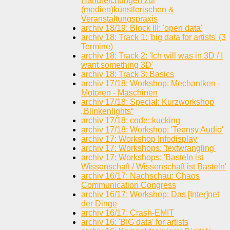
Handreichungen zur
(medien)künstlerischen &
Veranstaltungspraxis
archiv 18/19: Block III: 'open data'
archiv 18: Track 1: 'big data for artists' (3
Termine)
archiv 18: Track 2: 'Ich will was in 3D / I
want something 3D'
archiv 18: Track 3: Basics
archiv 17/18: Workshop: Mechaniken -
Motoren - Maschinen
archiv 17/18: Special: Kurzworkshop
„Blinkenlights“
archiv 17/18: code::kucking
archiv 17/18: Workshop: 'Teensy Audio'
archiv 17: Workshop Infodisplay
archiv 17: Workshops: 'textwrangling'
archiv 17: Workshops: 'Basteln ist
Wissenschaft / Wissenschaft ist Basteln'
archiv 16/17: Nachschau: Chaos
Communication Congress
archiv 16/17: Workshop: Das [Inter]net
der Dinge
archiv 16/17: Crash-EMIT
archiv 16: 'BIG data' for artists