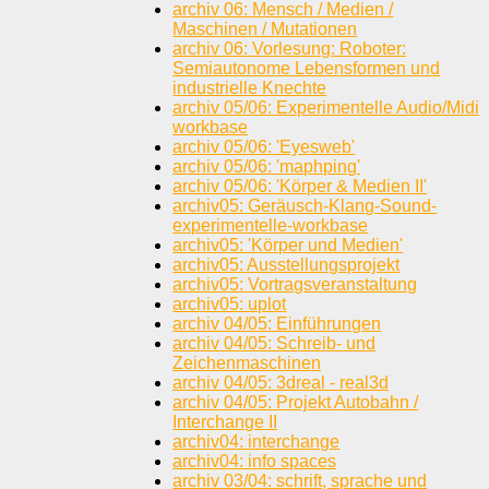
archiv 06: Mensch / Medien /
Maschinen / Mutationen
archiv 06: Vorlesung: Roboter:
Semiautonome Lebensformen und
industrielle Knechte
archiv 05/06: Experimentelle Audio/Midi
workbase
archiv 05/06: 'Eyesweb'
archiv 05/06: 'maphping'
archiv 05/06: 'Körper & Medien II'
archiv05: Geräusch-Klang-Sound-
experimentelle-workbase
archiv05: 'Körper und Medien'
archiv05: Ausstellungsprojekt
archiv05: Vortragsveranstaltung
archiv05: uplot
archiv 04/05: Einführungen
archiv 04/05: Schreib- und
Zeichenmaschinen
archiv 04/05: 3dreal - real3d
archiv 04/05: Projekt Autobahn /
Interchange II
archiv04: interchange
archiv04: info spaces
archiv 03/04: schrift, sprache und