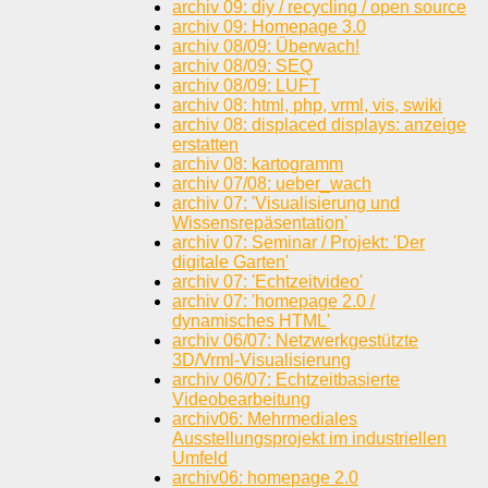
archiv 09: diy / recycling / open source
archiv 09: Homepage 3.0
archiv 08/09: Überwach!
archiv 08/09: SEQ
archiv 08/09: LUFT
archiv 08: html, php, vrml, vis, swiki
archiv 08: displaced displays: anzeige
erstatten
archiv 08: kartogramm
archiv 07/08: ueber_wach
archiv 07: 'Visualisierung und
Wissensrepäsentation'
archiv 07: Seminar / Projekt: 'Der
digitale Garten'
archiv 07: 'Echtzeitvideo'
archiv 07: 'homepage 2.0 /
dynamisches HTML'
archiv 06/07: Netzwerkgestützte
3D/Vrml-Visualisierung
archiv 06/07: Echtzeitbasierte
Videobearbeitung
archiv06: Mehrmediales
Ausstellungsprojekt im industriellen
Umfeld
archiv06: homepage 2.0