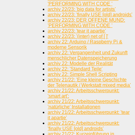
'PERFORMING WITH CODE '
archiv 22/23: 'big data for artists'
archiv 22/23: 'finally USE [old] androids'
archiv 22/23: DER OFFENE MUND:
'PERFORMING WITH CODE '
archiv 22/23: 'tear it apartie'
archiv 22/23: '(inter) net of [ ]'
archiv 22: Arduino / Raspberry Pi &
moderne Sensorik
archiv 22: Vergangenheit und Zukunft
menschlicher Datenspeicherung
archiv 22: Modelle der Realität
archiv 22: 'Standard Teile'
archiv 22: Simple Shell Scripting
archiv 21/22: 'Eine kleine Geschichte
der Telenautik / Werkstatt mixed media'
archiv 21/22: Arbeitsschwerpunkt:
'smart art':
archiv 21/22: Arbeitsschwerpunkt:
'natürliche' Installationen
archiv 21/22: Arbeitsschwerpunkt: 'tear
it apartie'
archiv 21/22: Arbeitsschwerpunkt:
'finally USE [old] androids'
archiv 21/22: Kurzeinführung in