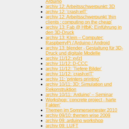
Arduino
archiv 12: Arbeitsschwerpunkt: 3D
archiv 12: 'crash:eIT'
archiv 12: Arbeitsschwerpunkt 'thin
clients : computing on the cheap'
archiv 13: Fab @ HfbK: Einführung in
den 3D-Druck
archiv 13: Klein – Computer:
RaspberryPi / Arduino / Android
archiv 13: blender - Gestaltung für 3D-
Druck und digitale Modelle
archiv 11/12: xy[z]
archiv 11/12: D-CCC
archiv 11/12: 'Tiefere Bilder'
archiv 11/12: 'crash:eIT'
archiv 11: 'printers printing'
archiv 10/11: 3D: Simulation und
Rekonstruktion
archiv 10/11: 'Arduino' – Seminar
Workshop: 'concrete project - harte
Fakten'
Themen im Sommersemester 2010
archiv 09/10: themen wise 2009
archiv 09: arduino workshop
archiv 09: LUFT